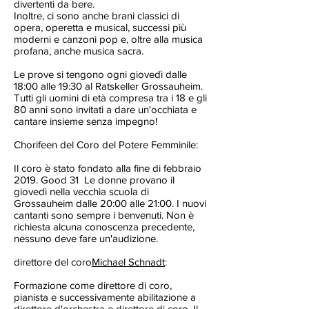
divertenti da bere.
Inoltre, ci sono anche brani classici di
opera, operetta e musical, successi più
moderni e canzoni pop e, oltre alla musica
profana, anche musica sacra.
Le prove si tengono ogni giovedì dalle
18:00 alle 19:30 al Ratskeller Grossauheim.
Tutti gli uomini di età compresa tra i 18 e gli
80 anni sono invitati a dare un'occhiata e
cantare insieme senza impegno!
Chorifeen del Coro del Potere Femminile:
Il coro è stato fondato alla fine di febbraio
2019. Good 31 Le donne provano il
giovedì nella vecchia scuola di
Grossauheim dalle 20:00 alle 21:00. I nuovi
cantanti sono sempre i benvenuti. Non è
richiesta alcuna conoscenza precedente,
nessuno deve fare un'audizione.
direttore del coro
Michael Schnadt
:
Formazione come direttore di coro,
pianista e successivamente abilitazione a
direttore d'orchestra e direttore di coro. Il