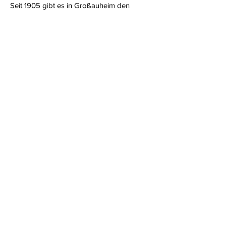
Seit 1905 gibt es in Großauheim den
Sängerchor Melitia. Ursprünglich mit einem
rein männlichen Chor, nun auch mit einem
Frauen-Power-Chor.
Impressum
Angaben gemäß § 5 TMG
Steckbrief
Gründung des Vereins: 1905
Gründung der Melitia-Bobbels: 2006
Gründung der Melitia-Chorifeen 2019
Geschäftsführer
Vorstandsvorsitzender: Norbert Schwarz
Pressekontakt
Claudia Ehrhard
(
melitia.chorifeen@web.de
)
Datenrichtlinie
categories