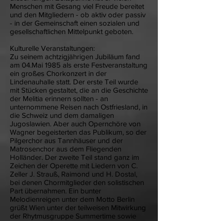
Menschen mit Gesang viel Freude bereitet
und den Mitgliedern - ob aktiv oder passiv
- in der Gemeinschaft einen sozialen und
gesellschaftlichen Mittelpunkt geboten.
Kulturelle Veranstaltungen:
Zu seinem achtzigjährigen Jubiläum fand
am 04.Mai 1985 als erste Festveranstaltung
ein großes Chorkonzert in der
Lindenauhalle statt. Der erste Teil wurde
mit Stücken gestaltet, die an die Geschichte
der Melitia erinnern sollten - an
unternommene Reisen nach Ostfriesland, in
die Schweiz und dem damaligen
Jugoslawien. Aber auch Opernchöre von
Wagner begeisterten das Publikum, so der
Pilgerchor aus Tannhäuser und der
Matrosenchor aus dem Fliegenden
Holländer. Der zweite Teil stand ganz im
Zeichen der Operette mit Liedern von C.
Zeller J. Strauß, Raimond und H. Dostal,
bei denen Chormitglieder den solistischen
Part übernahmen. Ein bunter
Melodienreigen unter dem Motto Berlin
grüßt Wien unter der teilweisen Mitwirkung
der Rhytmusgruppe Summertime sowie