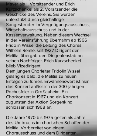
Mayer als 1. Vorsitzender und Erich
Kurzschenkel als 2. Vorsitzender die
Geschicke des Vereins. Sie wurden
unterstützt durch gleichaltrige
Sangesbrüder im Vergnügungsausschuss,
Wirtschaftsausschuss und in der
Kassenverwaltung. Neben diesem Wechsel
in der Vereinsführung übernahm ab 1966
Fridolin Wissel die Leitung des Chores.
Wilhelm Remle, seit 1927 Dirigent der
Melitia, übergab den Dirigentenstab an
seinen Nachfolger. Erich Kurzschenkel
blieb Vizedirigent.
Dem jungen Chorleiter Fridolin Wissel
gelang es bald, die Melitia zu neuen
Erfolgen zu führen. Erwähnenswert ist hier
das Konzert anlässlich der 300-jährigen
Rochusfeier in Großauheim. Ein
Chorkonzert in 1967 und ein Konzert
zugunsten der Aktion Sorgenkind
schlossen sich 1968 an.
Die Jahre 1970 bis 1975 gelten als Jahre
des Umbruchs im chorischen Schaffen der
Melitia. Vorbereitet von einem
Chorausschuss und dem Dirigenten,