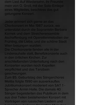
dem Lied Auf Wiedersehn, ihr Freunde
mein von O. Groll, mit der Solo-Einlage
eines Mitgliedes, beschloss das gut
gelungene Konzert .
Jeder erinnert sich gerne an das
Chorkonzert im Mai 1987 zurück, wo
unterstützt durch die Sopranistin Barbara
Kornek und dem Streicherensemble
Aschaffenburg mit Operettenmelodien der
Frühling, die Liebe, und die schöne Stadt
Wien besungen wurden.
Die Chorkonzerte fanden alle in der
Lindenauhalle statt, Benefizkonzerte auch
in den örtlichen Kirchen. Zur
anschließenden Unterhaltung nach den
Konzerten wurden noch Kapellen
verpflichtet und das Tanzbein
geschwungen.
Zum 85. Geburtstag des Sängerchores
Melitia folgte 1990 ein ausverkauftes
Jubiläumskonzert moderiert von SAT 1 -
Sprecher Armin Halle. Die damals 40
Sänger begeisterten das Publikum in dem
aus drei Teilen bestehenden Konzert mit
Vorträgen von russischen Liedern und