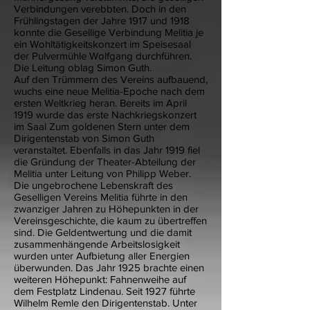
Verbindungen verebbten. Doch in den
Frühlingstagen der Jahre 1917 und 1918
konnte die Gesellige Verbindung Melitia je
ein Wohltätigkeitskonzert im Speisesaal
der Pulvermühle Wolfgang durchführen.
Die Leitung oblag Simon Guth.
Auf den Trümmern des Vereins aufbauend,
wuchs eine neue Melitia-Epoche nach dem
ersten Weltkrieg heran. Bereits im April
1919 wurde das erste Nachkriegskonzert
im Saal Zum goldenen Stern unter dem
Dirigentenstab von Simon Guth
veranstaltet. Ebenfalls in das Jahr 1919 fiel
die Gründung der Theater-Abteilung der
Melitia unter Leitung von Philipp Weber.
Die ungebrochene Lebenskraft des
Geselligen Vereins Melitia führte in den
zwanziger Jahren zu Höhepunkten in der
Vereinsgeschichte, die kaum zu übertreffen
sind. Die Geldentwertung und die damit
zusammenhängende Arbeitslosigkeit
wurden unter Aufbietung aller Energien
überwunden. Das Jahr 1925 brachte einen
weiteren Höhepunkt: Fahnenweihe auf
dem Festplatz Lindenau. Seit 1927 führte
Wilhelm Remle den Dirigentenstab. Unter