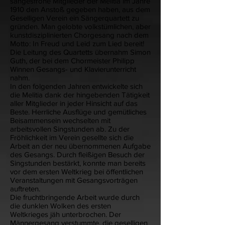
sangesfrohe Mitglieder der Melitia im Jahre
1910 den Anstoß gegeben haben, aus dem
Geselligen Verein ein Sängerquartett zu
gründen. Man gelobte volkstümlichen, aber
kunstdisziplinierten Chorgesang nach dem
Motto: In Freud und Leid zum Lied bereit!
Die Leitung des Quartetts übernahm Simon
Guth, der bei dem Chormeister Philipp
Winnen Gesangs- und Klavierunterricht
nahm.
In den folgenden Jahren entwickelte sich
die Melitia dank der hingebenden Tätigkeit
aller Mitglieder in jeder Hinsicht auf das
Beste. Herrliche Ausflüge und gemütliches
Beisammensein wechselten mit
arbeitsvollen Singstunden ab. Zu der
Fröhlichkeit im Verein gesellte sich die
Arbeit an der neu übernommenen Aufgabe
des Gesangs. Durch fleißigen Besuch der
Singstunden bestärkt, konnte man bereits
vor dem ersten Weltkrieg bei öffentlichen
Veranstaltungen mit Gesangsvorträgen
auftreten.
Die fruchtbringende Arbeit wurde durch
die dunklen Wolken des ersten
Weltkrieges jäh unterbrochen. Der
Männergesang verstummte, die geselligen