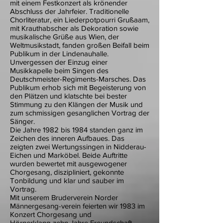
mit einem Festkonzert als krönender
Abschluss der Jahrfeier. Traditionelle
Chorliteratur, ein Liederpotpourri Grußaam,
mit Krauthabscher als Dekoration sowie
musikalische Grüße aus Wien, der
Weltmusikstadt, fanden großen Beifall beim
Publikum in der Lindenauhalle.
Unvergessen der Einzug einer
Musikkapelle beim Singen des
Deutschmeister-Regiments-Marsches. Das
Publikum erhob sich mit Begeisterung von
den Plätzen und klatschte bei bester
Stimmung zu den Klängen der Musik und
zum schmissigen gesanglichen Vortrag der
Sänger.
Die Jahre 1982 bis 1984 standen ganz im
Zeichen des inneren Aufbaues. Das
zeigten zwei Wertungssingen in Nidderau-
Eichen und Marköbel. Beide Auftritte
wurden bewertet mit ausgewogener
Chorgesang, diszipliniert, gekonnte
Tonbildung und klar und sauber im
Vortrag.
Mit unserem Bruderverein Norder
Männergesang-verein feierten wir 1983 im
Konzert Chorgesang und
Hörnerklang zehn Jahre Freundschaft.