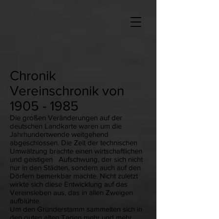
Chronik
Vereinschronik von
1905 - 1985
Die großen Veränderungen auf der
deutschen Landkarte waren um die
Jahrhundertwende weitgehend
abgeschlossen. Die Zeit der technischen
Umwälzung brachte einen wirtschaftlichen
und geistigen Aufschwung, der sich nicht
nur in den Städten, sondern auch auf den
Dörfern bemerkbar machte. Nicht zuletzt
wirkte sich diese Entwicklung auf das
Vereinsleben aus, das in allen Zweigen
aufblühte.
Um den Gründerstamm sammelten sich in
den guten alten Tagen mehr und mehr