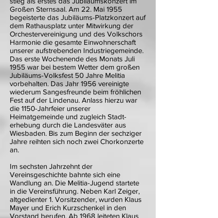
stieg als erstes das Jubiläumskonzert im
Großen Sternsaal. Am 22. Mai 1955
begeisterte das Jubiläums-Platzkonzert auf
dem Rathausplatz unter Mitwirkung der
Orchestervereinigung und des Volkschors
Harmonie die gesamte Einwohnerschaft
unserer aufstrebenden Industriegemeinde.
Das erste Wochenende des Monats Juli
1955 war bei bestem Wetter dem großen
Jubiläums-Volksfest 50 Jahre Melitia
vorbehalten. Das Jahr 1956 vereinigte
wiederum Sangesfreunde beim fröhlichen
Fest auf der Lindenau. Anlass hierzu war
die 1150-Jahrfeier unserer
Heimatgemeinde und zugleich Stadt-
erhebung durch die Landesväter aus
Wiesbaden. Bis zum Beginn der sechziger
Jahre reihten sich noch zwei Chorkonzerte
an.
Im sechsten Jahrzehnt der
Vereinsgeschichte bahnte sich eine
Wandlung an. Die Melitia-Jugend startete
in die Vereinsführung. Neben Karl Zeiger,
altgedienter 1. Vorsitzender, wurden Klaus
Mayer und Erich Kurzschenkel in den
Vorstand berufen. Ab 1968 leiteten Klaus