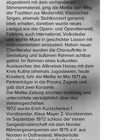
abgestimmt mit dem vorhandenen
Stimmenmaterial, ging die Melitia den Weg
der Tradition zur Modernität. Klassisches
Singen, ehemals Stuhlkonzert genannt,
blieb erhalten, daneben wurde neues
Liedgut aus der Opern- und Operettenwelt,
Folklore, auch international, Volkslieder
und leichte Muse in geschickter Liasion mit
Instrumentalisten einstudiert. Neben neuer
Chorliteratur wurden die Chorauftritte in
Gestaltung und äußerem Rahmen achtbar
gelöst. Im Rahmen eines kulturellen
Austausches des Altkreises Hanau mit dem
Kreis Kutina (ehemals Jugoslawien, heute
Kroatien), fuhr die Melitia im Mai 1971 als
Partnerträger in die Provinz Zagreb und
gab dort zwei Konzerte.
Die Melitia-Zeitung erschien erstmalig und
unterrichtete vierteljährlich über das
Vereinsgeschehen.
1972 wurde Erich Kurzschenkel 1.
Vorsitzender, Klaus Mayer 2. Vorsitzenden.
Im September 1972 schloss der Verein
Sangesbruderschaft mit dem Norder
Männergesangverein von 1875 e.V. aus
Norden in Ostfriesland. Wiederholte