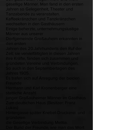
gesellige Männer. Man fand in den ersten
Jahren so Gelegenheit, Theater und
Tanzabende zu veranstalten.
Kaffeekränzchen und Tanzkränzchen
wechselten in den Gasthäusern
Einige beherzte, unternehmungslustige
Männer aus unserer
Dorfgemeinde Großauheim erkannten in
den ersten
Jahren des 20.Jahrhunderts den Ruf der
Zeit; sie vervielfältigten in diesen Jahren
ihre Kräfte, fanden sich zusammen und
gründeten Vereine und Verbindungen.
So auch in den Septembertagen des
Jahres 1905.
Es trafen sich auf Anregung der beiden
Freunde
Hermann und Karl Kronenberger eine
stattliche Anzahl
junger Großauheimer Männer im Gasthaus
Zum deutschen Haus (Besitzer: Franz
Lukas)
Hintergasse später Knebel-Druckerei und
gründeten
die Gesellige Verbindung Melitia.
Der Bund der Freunde, wie man das Wort