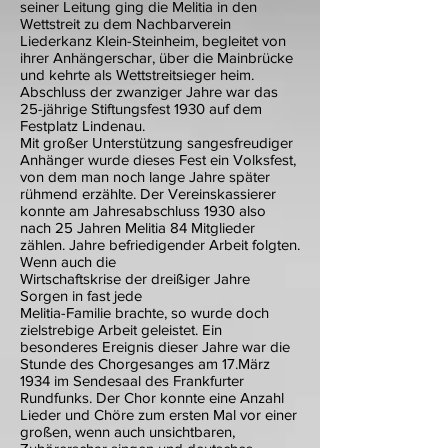
seiner Leitung ging die Melitia in den
Wettstreit zu dem Nachbarverein
Liederkanz Klein-Steinheim, begleitet von
ihrer Anhängerschar, über die Mainbrücke
und kehrte als Wettstreitsieger heim.
Abschluss der zwanziger Jahre war das
25-jährige Stiftungsfest 1930 auf dem
Festplatz Lindenau.
Mit großer Unterstützung sangesfreudiger
Anhänger wurde dieses Fest ein Volksfest,
von dem man noch lange Jahre später
rühmend erzählte. Der Vereinskassierer
konnte am Jahresabschluss 1930 also
nach 25 Jahren Melitia 84 Mitglieder
zählen. Jahre befriedigender Arbeit folgten.
Wenn auch die
Wirtschaftskrise der dreißiger Jahre
Sorgen in fast jede
Melitia-Familie brachte, so wurde doch
zielstrebige Arbeit geleistet. Ein
besonderes Ereignis dieser Jahre war die
Stunde des Chorgesanges am 17.März
1934 im Sendesaal des Frankfurter
Rundfunks. Der Chor konnte eine Anzahl
Lieder und Chöre zum ersten Mal vor einer
großen, wenn auch unsichtbaren,