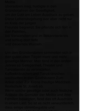
Melitia
übersetzen mag, huldigte in den
Gründerjahren der Geselligkeit,
um der Lust am Leben Ausdruck zu geben.
Diese Lebensbejahung war aber nicht nur
im Kreis der jungen
Freunde begrenzt. Sie pflanzte sich fort in
den Familien,
bei Verwandten und im Bekanntenkreis
und schlug dort tiefe
und dauernde Wurzeln.
Um den Gründerstamm sammelten sich in
den guten alten Tagen mehr und mehr
gesellige Männer. Man fand in den ersten
Jahren so Gelegenheit, Theater und
Tanzabende zu veranstalten.
Kaffeekränzchen und Tanzkränzchen
wechselten in den Gasthäusern Zum
Anker oder Zur Krone (heutige Mädchen-
Realschule St. Josef) ab.
Wenn solche gesellige oder auch festliche
Anlässe die Gemüter der Melitia und ihrer
Familien bewegten, fand das oft Ausdruck
in einem Lied. So ist es nicht verwunderlich,
dass einige stimmbegabte und