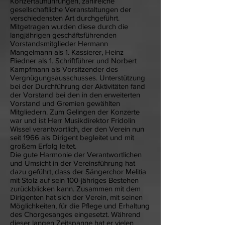
Konzertaufführungen, zahlreiche
gesellschaftliche Veranstaltungen der
verschiedensten Art durchgeführt.
Mitgetragen wurden diese durch die
langjährigen geschäftsführenden
Vorstandsmitglieder Hermann
Mangelmann als 1. Kassierer, Heinz
Fliedner als 1. Schriftführer und Norbert
Kampfmann als Vorsitzender des
Vergnügungsausschusses. Unterstützung
bei der Durchführung der Aktivitäten fand
der Vorstand bei den in den erweiterten
Vorstand und Gremien gewählten
Mitgliedern. Zum Gelingen der Konzerte
war und ist Herr Musikdirektor Fridolin
Wissel verantwortlich, der den Verein nun
seit 1966 als Dirigent begleitet und mit
großem Erfolg leitet.
Die gute Harmonie der Verantwortlichen
und Umsicht in der Vereinsführung hat
dazu geführt, dass der Sängerchor Melitia
mit Stolz auf sein 100-jähriges Bestehen
zurückblicken kann. Zusammen mit dem
Dirigenten hat sich der Verein, mit seinen
Möglichkeiten, für die Pflege und Erhaltung
des Chorgesanges eingesetzt. Während
dieser langen Zeitspanne hat er vielen