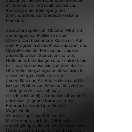
bekannten heiteren Operetten-Melodien
mit Werken von J. Strauß, Dostal und
Romberg unter Beteiligung des
Streichquintetts der Städtischen Bühne
Frankfurt.
Zwei Jahre später, im Oktober 1992, lud
der Sängerchor Melitia zu einem
Chorkonzert besonderer Klasse ein. Auf
dem Programm stand Musik aus Oper und
Operette, wie der Priesterchor aus der
Zauberflöte dem Studentenchor aus
Hoffmanns Erzählungen und Trinklied aus
La Traviata, ebenso wie von dem Bassist
Otto Vetter vorgetragenen Solostücke In
diesen heiligen Hallen aus der
Zauberflöte und Als Büblein klein aus Die
lustigen Weiber von Windsor. Im zweiten
Teil folgten Ach ich hab sie ja
nur (Bettelstudent), Ja das Schreiben und
das Lesen (Zigeunerbaron) und ein
Potpourri aus der Operette Der
Vogelhändler.
Vom gesanglichen Können der
Melitia zeugte auch das 1995 anlässlich
des 90-jährigen Bestehens durchgeführte
Chorkonzert. Zu dem bis auf den letzten