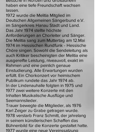
Besuche in Norden und Großauheim
haben eine tiefe Freundschaft wachsen
lassen.
1972 wurde die Melitia Mitglied im
Deutschen Allgemeinen Sängerbund e.V.
im Sängerkreis Hanau Stadt und Land.
Das Jahr 1974 stellte höchste
Anforderungen an Chorleiter und Sänger.
Die Melitia sang zum Muttertag am 12.Mai
1974 im Hessischen Rundfunk - Hessische
Chöre singen. Sowohl die Sendeleitung als
auch Kritiker bescheinigten der Melitia eine
ausgereifte Leistung, niveauvoll, exakt im
Rahmen und eine peinlich genaue
Einstudierung. Alle Erwartungen wurden
erfüllt. Ein Chorkonzert vor heimischem
Publikum rundete das Jahr 1974 ab.
In der Lindenauhalle folgten in 1975 und
1977 zwei weitere Konzerte mit den
Inhalten Musikalische Ausflüge und
Seemannslieder.
Trauer bewegte die Mitglieder, als 1976
Karl Zeiger zu Grabe getragen wurde.
1978 verstarb Franz Schmitt, der jahrelang
in seinem künstlerischen Schaffen das
Bühnenbild für die Konzerte gestaltet hatte.
1977 wurde eine neue Vereinssatzung