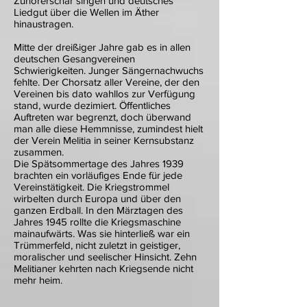
Zuhörerschar singen und deutsches
Liedgut über die Wellen im Äther
hinaustragen.
Mitte der dreißiger Jahre gab es in allen
deutschen Gesangvereinen
Schwierigkeiten. Junger Sängernachwuchs
fehlte. Der Chorsatz aller Vereine, der den
Vereinen bis dato wahllos zur Verfügung
stand, wurde dezimiert. Öffentliches
Auftreten war begrenzt, doch überwand
man alle diese Hemmnisse, zumindest hielt
der Verein Melitia in seiner Kernsubstanz
zusammen.
Die Spätsommertage des Jahres 1939
brachten ein vorläufiges Ende für jede
Vereinstätigkeit. Die Kriegstrommel
wirbelten durch Europa und über den
ganzen Erdball. In den Märztagen des
Jahres 1945 rollte die Kriegsmaschine
mainaufwärts. Was sie hinterließ war ein
Trümmerfeld, nicht zuletzt in geistiger,
moralischer und seelischer Hinsicht. Zehn
Melitianer kehrten nach Kriegsende nicht
mehr heim.