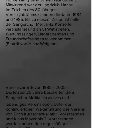
Mitwirkend war der Jagdclub Hanau.
Im Zeichen des 80-jährigen
Vereinsjubiläums standen die Jahre 1984
und 1985. Bis zu diesem Zeitpunkt hatte
der Sängerchor Melitia 42 Konzerte
veranstaltet und an 51 Wettstreiten,
Wertungssingen, Liederabenden und
Freundschaftssingen teilgenommen.
(Erstellt von Heinz Weigand)
Vereinschronik von
1985 - 2005
Die letzten 20 Jahre bescherten dem
Sängerchor Melitia ein aktives und
lebendiges Vereinsleben. Unter der
kontinuierlichen Weiterführung des Vereins
von Erich Kurzschenkel als 1. Vorsitzenden
und Klaus Mayer als 2. Vorsitzenden
wurden, neben den regelmäßigen