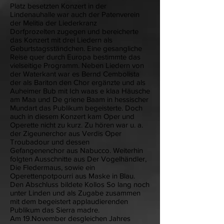
Platz besetzten Konzert in der
Lindenauhalle war auch der Patenverein
der Melitia der Liederkranz
Dorfprozelten zugegen und bereicherte
das Konzert mit drei Liedern als
Geburtstagsständchen. Eine gesangliche
Reise quer durch Europa bestimmte das
vielseitige Programm. Neben Liedern von
der Waterkant war es Bernd Cembolista
der als Bariton den Chor ergänzte und als
Auheimer Bub mit Ich waas e klaa Häusche
am Maa und De griene Baam in hessischer
Mundart das Publikum begeisterte. Doch
auch in diesem Konzert kam Oper und
Operette nicht zu kurz. Zu hören war u. a.
der Zigeunerchor aus Verdis Oper
Troubadour und dessen
Gefangenenchor aus Nabucco. Weiterhin
folgten Ausschnitte aus Der Vogelhändler,
Die Fledermaus, sowie ein
Operettenpotpourri aus Maske in Blau.
Den Abschluss bildete Kollos So lang noch
unter Linden und als Zugabe zusammen
mit dem begeistert applaudierenden
Publikum das Sierra madre.
Am 19.November desgleichen Jahres