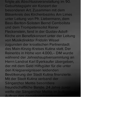
folgte als Abschlussveranstaltung im 90.
Geburtstagsjahr ein Konzert der
besonderen Art. Zusammen mit dem
Bläserkreis des Kirchenbezirks Am Limes
unter Leitung von Pfr. Liebermann, dem
Bass-Bariton-Solisten Bernd Cembolista
und dem Trompetensolist Rainer
Fleckenstein, fand in der Gustav-Adolf-
Kirche ein Benefizkonzert unter der Leitung
von Musikdirektor Fridolin Wissel
zugunsten der kroatischen Partnerstadt
des Main-Kinzig-Kreises Kutina statt. Der
Reinerlös in Höhe von 4.000,-- DM wurde
während der Jahreshauptversammlung an
Herrn Landrat Karl Eyerkaufer übergeben,
der mit dem Geld Hilfsgüter für die unter
den Kriegsereignissen leidenden
Bevölkerung der Stadt Kutina finanzierte.
Mit der Stadt Kutina verband der
Sängerchor Melitia besondere
freundschaftliche Bande. 24 Jahre zuvor
weilte der Sängerchor Melitia im kulturellen
Auftrag des damaligen Landkreises Hanau
in der Partnerstadt Kutina im ehemaligen
Jugoslawien. Höhepunkt war seinerzeit ein
30-minütiger Auftritt im Radiosender
Zagreb. Dies war eine unvergessliche