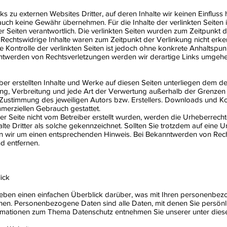
ks zu externen Websites Dritter, auf deren Inhalte wir keinen Einflus
auch keine Gewähr übernehmen. Für die Inhalte der verlinkten Seiten is
er Seiten verantwortlich. Die verlinkten Seiten wurden zum Zeitpunkt 
 Rechtswidrige Inhalte waren zum Zeitpunkt der Verlinkung nicht erke
e Kontrolle der verlinkten Seiten ist jedoch ohne konkrete Anhaltspun
nntwerden von Rechtsverletzungen werden wir derartige Links umgehe
iber erstellten Inhalte und Werke auf diesen Seiten unterliegen dem d
tung, Verbreitung und jede Art der Verwertung außerhalb der Grenze
n Zustimmung des jeweiligen Autors bzw. Erstellers. Downloads und Ko
mmerziellen Gebrauch gestattet.
ser Seite nicht vom Betreiber erstellt wurden, werden die Urheberrechte
te Dritter als solche gekennzeichnet. Sollten Sie trotzdem auf eine 
n wir um einen entsprechenden Hinweis. Bei Bekanntwerden von Rec
d entfernen.
lick
eben einen einfachen Überblick darüber, was mit Ihren personenbez
en. Personenbezogene Daten sind alle Daten, mit denen Sie persönlic
ormationen zum Thema Datenschutz entnehmen Sie unserer unter dies