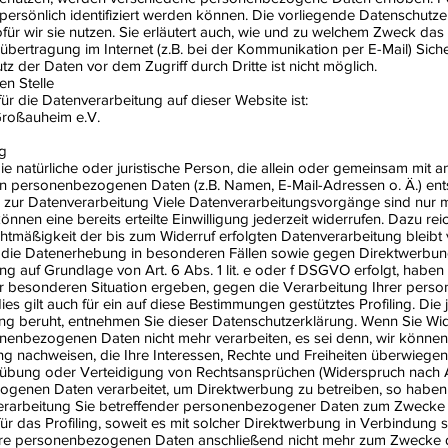
persönlich identifiziert werden können. Die vorliegende Datenschutzer
ür wir sie nutzen. Sie erläutert auch, wie und zu welchem Zweck das 
nübertragung im Internet (z.B. bei der Kommunikation per E-Mail) Sich
tz der Daten vor dem Zugriff durch Dritte ist nicht möglich.
en Stelle
für die Datenverarbeitung auf dieser Website ist:
Großauheim e.V.
rg
 die natürliche oder juristische Person, die allein oder gemeinsam mi
on personenbezogenen Daten (z.B. Namen, E-Mail-Adressen o. Ä.) ent
ng zur Datenverarbeitung Viele Datenverarbeitungsvorgänge sind nur m
önnen eine bereits erteilte Einwilligung jederzeit widerrufen. Dazu rei
chtmäßigkeit der bis zum Widerruf erfolgten Datenverarbeitung bleibt
die Datenerhebung in besonderen Fällen sowie gegen Direktwerbun
 auf Grundlage von Art. 6 Abs. 1 lit. e oder f DSGVO erfolgt, haben 
rer besonderen Situation ergeben, gegen die Verarbeitung Ihrer per
es gilt auch für ein auf diese Bestimmungen gestütztes Profiling. Die
ung beruht, entnehmen Sie dieser Datenschutzerklärung. Wenn Sie Wi
sonenbezogenen Daten nicht mehr verarbeiten, es sei denn, wir könn
ng nachweisen, die Ihre Interessen, Rechte und Freiheiten überwiegen
bung oder Verteidigung von Rechtsansprüchen (Widerspruch nach A
genen Daten verarbeitet, um Direktwerbung zu betreiben, so haben S
erarbeitung Sie betreffender personenbezogener Daten zum Zwecke
 für das Profiling, soweit es mit solcher Direktwerbung in Verbindung 
hre personenbezogenen Daten anschließend nicht mehr zum Zwecke 