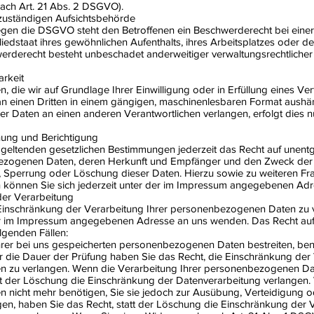
ach Art. 21 Abs. 2 DSGVO).
zuständigen Aufsichtsbehörde
egen die DSGVO steht den Betroffenen ein Beschwerderecht bei einer
iedstaat ihres gewöhnlichen Aufenthalts, ihres Arbeitsplatzes oder 
rderecht besteht unbeschadet anderweitiger verwaltungsrechtlicher 
rkeit
, die wir auf Grundlage Ihrer Einwilligung oder in Erfüllung eines Ver
 an einen Dritten in einem gängigen, maschinenlesbaren Format aushä
er Daten an einen anderen Verantwortlichen verlangen, erfolgt dies nu
hung und Berichtigung
eltenden gesetzlichen Bestimmungen jederzeit das Recht auf unentge
ezogenen Daten, deren Herkunft und Empfänger und den Zweck der 
ng, Sperrung oder Löschung dieser Daten. Hierzu sowie zu weiteren 
können Sie sich jederzeit unter der im Impressum angegebenen Ad
der Verarbeitung
 Einschränkung der Verarbeitung Ihrer personenbezogenen Daten zu 
 der im Impressum angegebenen Adresse an uns wenden. Das Recht au
lgenden Fällen:
Ihrer bei uns gespeicherten personenbezogenen Daten bestreiten, benö
r die Dauer der Prüfung haben Sie das Recht, die Einschränkung der 
 zu verlangen. Wenn die Verarbeitung Ihrer personenbezogenen Da
tt der Löschung die Einschränkung der Datenverarbeitung verlangen.
nicht mehr benötigen, Sie sie jedoch zur Ausübung, Verteidigung
n, haben Sie das Recht, statt der Löschung die Einschränkung der V