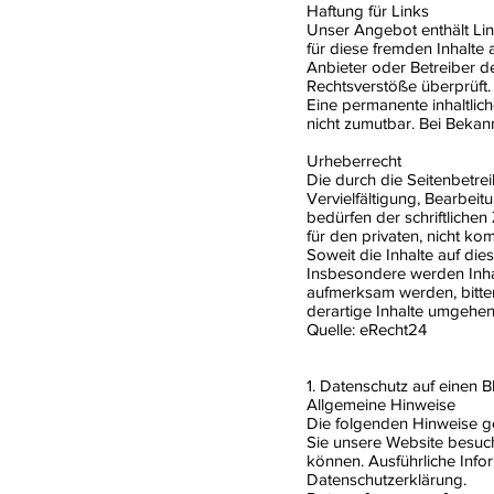
Haftung für Links
Unser Angebot enthält Lin
für diese fremden Inhalte 
Anbieter oder Betreiber d
Rechtsverstöße überprüft.
Eine permanente inhaltlich
nicht zumutbar. Bei Beka
Urheberrecht
Die durch die Seitenbetre
Vervielfältigung, Bearbei
bedürfen der schriftliche
für den privaten, nicht ko
Soweit die Inhalte auf die
Insbesondere werden Inhal
aufmerksam werden, bitte
derartige Inhalte umgehen
Quelle: eRecht24
1. Datenschutz auf einen B
Allgemeine Hinweise
Die folgenden Hinweise g
Sie unsere Website besuch
können. Ausführliche Inf
Datenschutzerklärung.