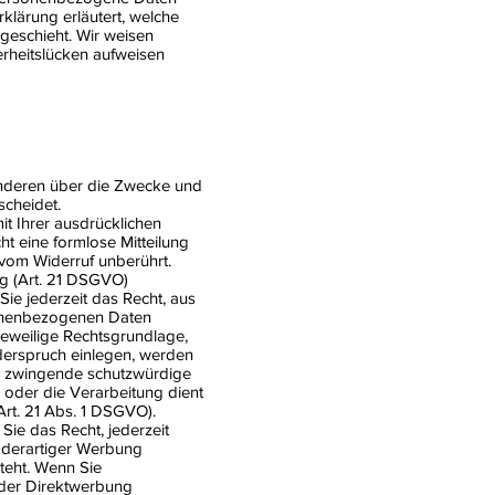
klärung erläutert, welche
geschieht. Wir weisen
erheitslücken aufweisen
t anderen über die Zwecke und
scheidet.
it Ihrer ausdrücklichen
cht eine formlose Mitteilung
 vom Widerruf unberührt.
g (Art. 21 DSGVO)
Sie jederzeit das Recht, aus
sonenbezogenen Daten
 jeweilige Rechtsgrundlage,
derspruch einlegen, werden
en zwingende schutzwürdige
 oder die Verarbeitung dient
rt. 21 Abs. 1 DSGVO).
ie das Recht, jederzeit
 derartiger Werbung
steht. Wenn Sie
der Direktwerbung