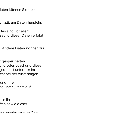
tdaten können Sie dem
ch z.B. um Daten handeln,
Das sind vor allem
assung dieser Daten erfolgt
en. Andere Daten können zur
r gespeicherten
rung oder Löschung dieser
ederzeit unter der im
ht bei der zuständigen
ung Ihrer
g unter „Recht auf
eln Ihre
ten sowie dieser
 Personenbezogene Daten