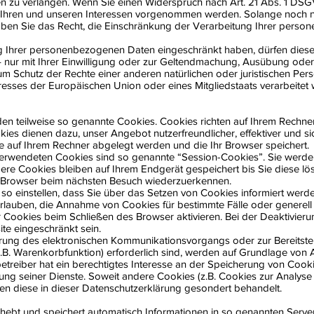
zu verlangen. Wenn Sie einen Widerspruch nach Art. 21 Abs. 1 DSG
hren und unseren Interessen vorgenommen werden. Solange noch nic
aben Sie das Recht, die Einschränkung der Verarbeitung Ihrer pers
g Ihrer personenbezogenen Daten eingeschränkt haben, dürfen diese
nur mit Ihrer Einwilligung oder zur Geltendmachung, Ausübung oder
 Schutz der Rechte einer anderen natürlichen oder juristischen Pe
teresses der Europäischen Union oder eines Mitgliedstaats verarbeitet
den teilweise so genannte Cookies. Cookies richten auf Ihrem Rechn
okies dienen dazu, unser Angebot nutzerfreundlicher, effektiver und 
die auf Ihrem Rechner abgelegt werden und die Ihr Browser speichert.
verwendeten Cookies sind so genannte “Session-Cookies”. Sie werd
ere Cookies bleiben auf Ihrem Endgerät gespeichert bis Sie diese l
n Browser beim nächsten Besuch wiederzuerkennen.
so einstellen, dass Sie über das Setzen von Cookies informiert werd
 erlauben, die Annahme von Cookies für bestimmte Fälle oder generel
 Cookies beim Schließen des Browser aktivieren. Bei der Deaktivier
ite eingeschränkt sein.
rung des elektronischen Kommunikationsvorgangs oder zur Bereitste
B. Warenkorbfunktion) erforderlich sind, werden auf Grundlage von Ar
etreiber hat ein berechtigtes Interesse an der Speicherung von Cookie
lung seiner Dienste. Soweit andere Cookies (z.B. Cookies zur Analyse 
en diese in dieser Datenschutzerklärung gesondert behandelt.
rhebt und speichert automatisch Informationen in so genannten Server