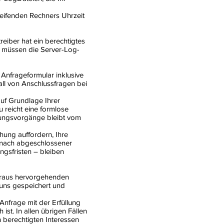
eifenden Rechners Uhrzeit
reiber hat ein berechtigtes
zu müssen die Server-Log-
nfrageformular inklusive
ll von Anschlussfragen bei
auf Grundlage Ihrer
u reicht eine formlose
itungsvorgänge bleibt vom
hung auffordern, Ihre
. nach abgeschlossener
gsfristen – bleiben
daraus hervorgehenden
uns gespeichert und
 Anfrage mit der Erfüllung
st. In allen übrigen Fällen
n berechtigten Interessen