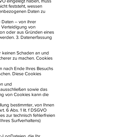
VO eingelegt haben, muss
ht feststeht, wessen
onenbezogenen Daten zu
 Daten – von ihrer
 Verteidigung von
rson oder aus Gründen eines
 werden. 3. Datenerfassung
er keinen Schaden an und
sicherer zu machen. Cookies
en nach Ende Ihres Besuchs
öschen. Diese Cookies
en und
l ausschließen sowie das
ung von Cookies kann die
llung bestimmter, von Ihnen
t. 6 Abs. 1 lit. f DSGVO
s zur technisch fehlerfreien
Ihres Surfverhaltens)
-LogDateien, die Ihr