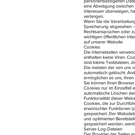
personenbezogenen Daten 
eine Abwägung zwischen I
Interessen überwiegen, h
verlangen.
Wenn Sie die Verarbeitun
Speicherung abgesehen – 
Rechtsansprüchen oder zum
wichtigen öffentlichen In
auf unserer Website
Cookies
Die Internetseiten verwen
enthalten keine Viren. Co
sind kleine Textdateien, 
Die meisten der von uns 
automatisch gelöscht. And
ermöglichen es uns, Ihre
Sie können Ihren Browser 
Cookies nur im Einzelfall
automatische Löschen der
Funktionalität dieser Webs
Cookies, die zur Durchfüh
erwünschter Funktionen (z.
gespeichert. Der Websiteb
und optimierten Bereitstel
gespeichert werden, werd
Server-Log-Dateien
Der Provider der Seiten e