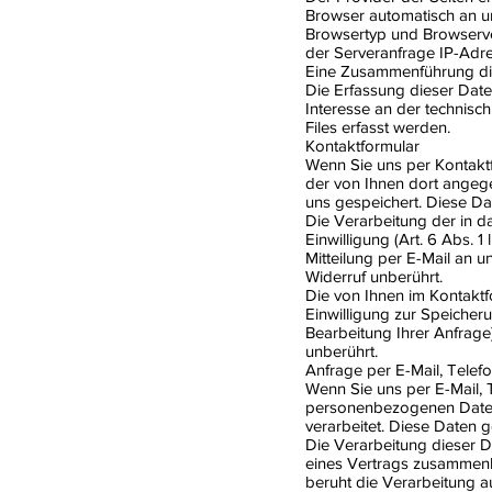
Browser automatisch an uns
Browsertyp und Browserve
der Serveranfrage IP-Adr
Eine Zusammenführung die
Die Erfassung dieser Daten
Interesse an der technisc
Files erfasst werden.
Kontaktformular
Wenn Sie uns per Kontakt
der von Ihnen dort angeg
uns gespeichert. Diese Dat
Die Verarbeitung der in d
Einwilligung (Art. 6 Abs. 1
Mitteilung per E-Mail an 
Widerruf unberührt.
Die von Ihnen im Kontaktf
Einwilligung zur Speicher
Bearbeitung Ihrer Anfrag
unberührt.
Anfrage per E-Mail, Telef
Wenn Sie uns per E-Mail, 
personenbezogenen Daten 
verarbeitet. Diese Daten g
Die Verarbeitung dieser Da
eines Vertrags zusammenhä
beruht die Verarbeitung au