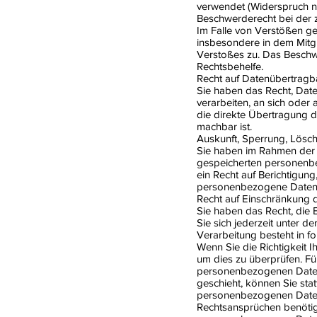
verwendet (Widerspruch n
Beschwerderecht bei der 
Im Falle von Verstößen g
insbesondere in dem Mitgl
Verstoßes zu. Das Beschwe
Rechtsbehelfe.
Recht auf Datenübertragba
Sie haben das Recht, Daten
verarbeiten, an sich oder
die direkte Übertragung d
machbar ist.
Auskunft, Sperrung, Lösc
Sie haben im Rahmen der g
gespeicherten personenb
ein Recht auf Berichtigu
personenbezogene Daten 
Recht auf Einschränkung 
Sie haben das Recht, die
Sie sich jederzeit unter
Verarbeitung besteht in fo
Wenn Sie die Richtigkeit 
um dies zu überprüfen. Fü
personenbezogenen Daten
geschieht, können Sie sta
personenbezogenen Daten 
Rechtsansprüchen benötige