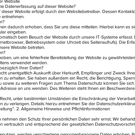
er Website
 die Datenerfassung auf dieser Website?
f dieser Website erfolgt durch den Websitebetreiber. Dessen Kontak
e entnehmen.
en?
en dadurch erhoben, dass Sie uns diese mitteilen. Hierbei kann es si
ular eingeben.
matisch beim Besuch der Website durch unsere IT-Systeme erfasst. 
ernetbrowser, Betriebssystem oder Uhrzeit des Seitenaufrufs). Die Erf
nsere Website betreten.
en?
rhoben, um eine fehlerfreie Bereitstellung der Website zu gewährleist
altens verwendet werden.
bezüglich Ihrer Daten?
echt unentgeltlich Auskunft über Herkunft, Empfänger und Zweck Ihre
zu erhalten. Sie haben außerdem ein Recht, die Berichtigung, Sper
u sowie zu weiteren Fragen zum Thema Datenschutz können Sie sich j
resse an uns wenden. Des Weiteren steht Ihnen ein Beschwerderec
echt, unter bestimmten Umständen die Einschränkung der Verarbeit
zu verlangen. Details hierzu entnehmen Sie der Datenschutzerklärun
itung“. 2. Allgemeine Hinweise und Pflichtinformationen
en nehmen den Schutz Ihrer persönlichen Daten sehr ernst. Wir behand
vertraulich und entsprechend der gesetzlichen Datenschutzvorschrif
benutzen, werden verschiedene personenbezogene Daten erhoben.