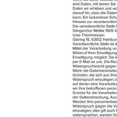
sind Daten, mit denen Sie 
Daten wir erheben und wof
darauf hin, dass die Date
kann. Ein lückenloser Schu
Hinweis zur verantwortlich
Die verantwortliche Stelle 
Sängerchor Melitia 1905 
Uwe Thommessen
Ostring 15, 63512 Hainbu
Verantwortliche Stelle ist
Mittel der Verarbeitung v
Widerruf Ihrer Einwilligu
Einwilligung möglich. Sie k
per E-Mail an uns. Die Re
Widerspruchsrecht gegen 
Wenn die Datenverarbeitung
Gründen, die sich aus Ih
Widerspruch einzulegen; di
auf denen eine Verarbeit
wir Ihre betroffenen per
Gründe für die Verarbeitu
der Geltendmachung, Ausü
Werden Ihre personenbezo
Widerspruch gegen die V
einzulegen; dies gilt auch
widersprechen, werden I