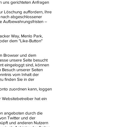
 an uns gerichteten Anfragen
ur Löschung auffordern, Ihre
B. nach abgeschlossener
he Aufbewahrungsfristen –
Hacker Way, Menlo Park,
oder dem "Like-Button"
rem Browser und dem
resse unsere Seite besucht
t eingeloggt sind, können
n Besuch unserer Seiten
nntnis vom Inhalt der
u finden Sie in der
onto zuordnen kann, loggen
 Websitebetreiber hat ein
en angeboten durch die
 von Twitter und der
nüpft und anderen Nutzern