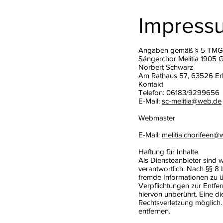
Impress
Angaben gemäß § 5 TMG
Sängerchor Melitia 1905 
Norbert Schwarz
Am Rathaus 57, 63526 Er
Kontakt
Telefon: 06183/9299656
E-Mail:
sc-melitia@web.de
Webmaster
E-Mail:
melitia.chorifeen@
Haftung für Inhalte
Als Diensteanbieter sind 
verantwortlich. Nach §§ 8 
fremde Informationen zu ü
Verpflichtungen zur Entf
hiervon unberührt. Eine d
Rechtsverletzung möglich
entfernen.