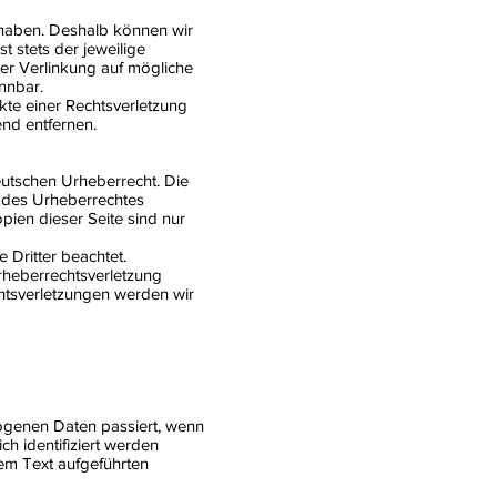
s haben. Deshalb können wir
t stets der jeweilige
der Verlinkung auf mögliche
nnbar.
kte einer Rechtsverletzung
nd entfernen.
eutschen Urheberrecht. Die
n des Urheberrechtes
pien dieser Seite sind nur
 Dritter beachtet.
Urheberrechtsverletzung
htsverletzungen werden wir
ogenen Daten passiert, wenn
h identifiziert werden
em Text aufgeführten