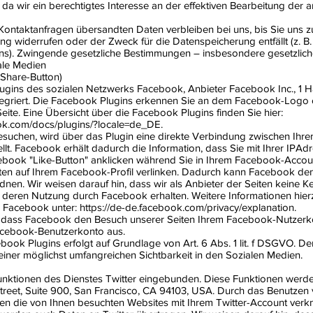
O), da wir ein berechtigtes Interesse an der effektiven Bearbeitung der
Kontaktanfragen übersandten Daten verbleiben bei uns, bis Sie uns z
ung widerrufen oder der Zweck für die Datenspeicherung entfällt (z. 
ens). Zwingende gesetzliche Bestimmungen – insbesondere gesetzlic
iale Medien
 Share-Button)
lugins des sozialen Netzwerks Facebook, Anbieter Facebook Inc., 1 
ntegriert. Die Facebook Plugins erkennen Sie an dem Facebook-Logo 
 Seite. Eine Übersicht über die Facebook Plugins finden Sie hier:
ook.com/docs/plugins/?locale=de_DE.
esuchen, wird über das Plugin eine direkte Verbindung zwischen Ih
lt. Facebook erhält dadurch die Information, dass Sie mit Ihrer IPAd
book "Like-Button" anklicken während Sie in Ihrem Facebook-Accoun
eiten auf Ihrem Facebook-Profil verlinken. Dadurch kann Facebook de
nen. Wir weisen darauf hin, dass wir als Anbieter der Seiten keine Ke
 deren Nutzung durch Facebook erhalten. Weitere Informationen hierz
Facebook unter: https://de-de.facebook.com/privacy/explanation.
, dass Facebook den Besuch unserer Seiten Ihrem Facebook-Nutzerk
Facebook-Benutzerkonto aus.
ok Plugins erfolgt auf Grundlage von Art. 6 Abs. 1 lit. f DSGVO. Der
 einer möglichst umfangreichen Sichtbarkeit in den Sozialen Medien.
Funktionen des Dienstes Twitter eingebunden. Diese Funktionen werd
 Street, Suite 900, San Francisco, CA 94103, USA. Durch das Benutzen
en die von Ihnen besuchten Websites mit Ihrem Twitter-Account verk