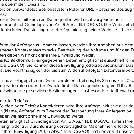
 übermittelt. Dies sind:
rsion verwendetes Betriebssystem Referrer URL Hostname des zugr
esse
ser Daten mit anderen Datenquellen wird nicht vorgenommen.
 erfolgt auf Grundlage von Art. 6 Abs. 1 lit. f DSGVO. Der Websitebet
h fehlerfreien Darstellung und der Optimierung seiner Website – hier
formular Anfragen zukommen lassen, werden Ihre Angaben aus dem A
ebenen Kontaktdaten zwecks Bearbeitung der Anfrage und für den Fa
en geben wir nicht ohne Ihre Einwilligung weiter.
as Kontaktformular eingegebenen Daten erfolgt somit ausschließlich 
 lit. a DSGVO). Sie können diese Einwilligung jederzeit widerrufen. Daz
uns. Die Rechtmäßigkeit der bis zum Widerruf erfolgten Datenverarbe
ormular eingegebenen Daten verbleiben bei uns, bis Sie uns zur Lösc
ung widerrufen oder der Zweck für die Datenspeicherung entfällt (z.B
e). Zwingende gesetzliche Bestimmungen – insbesondere Aufbewahrun
on oder Telefax
Telefon oder Telefax kontaktieren, wird Ihre Anfrage inklusive aller 
(Name, Anfrage) zum Zwecke der Bearbeitung Ihres Anliegens bei 
eben wir nicht ohne Ihre Einwilligung weiter.
ten erfolgt auf Grundlage von Art. 6 Abs. 1 lit. b DSGVO, sofern Ihre
ngt oder zur Durchführung vorvertraglicher Maßnahmen erforderlich i
f Ihrer Einwilligung (Art. 6 Abs. 1 lit. a DSGVO) und / oder auf unsere