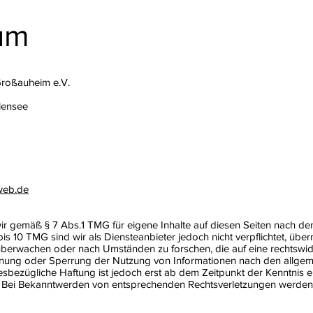
um
Großauheim e.V.
lensee
web.de
wir gemäß § 7 Abs.1 TMG für eigene Inhalte auf diesen Seiten nach d
bis 10 TMG sind wir als Diensteanbieter jedoch nicht verpflichtet, über
berwachen oder nach Umständen zu forschen, die auf eine rechtswidr
ernung oder Sperrung der Nutzung von Informationen nach den allge
iesbezügliche Haftung ist jedoch erst ab dem Zeitpunkt der Kenntnis 
. Bei Bekanntwerden von entsprechenden Rechtsverletzungen werden